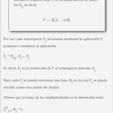
los E
, es decir
j
V
=
E
1
⊕
.
.
.
⊕
E
k
=
⊕
.
.
.
⊕
V
E
E
1
k
Por ser cada autoespacio E
invariante mediante la aplicación F,
j
podemos considerar la aplicación
F
= F|
: E
→ E
j
Ej
j
j
Es decir, F
es la restricción de F al autoespacio máximo E
j
j
Para cada F
se puede encontrar una base B
en la cual F
se puede
j
j
j
escribir como una matriz de Jordan.
Nótese que la suma de las multiplicidades es la dimensión total:
k
∑
m
= n
j=1
j