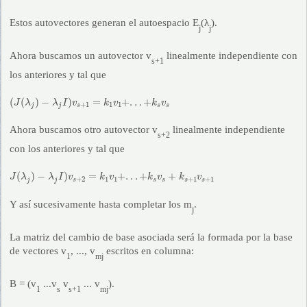
Estos autovectores generan el autoespacio E
(λ
).
j
j
Ahora buscamos un autovector v
linealmente independiente con
s+1
los anteriores y tal que
(
J
(
λ
j
)
−
λ
j
I
)
v
s
+
1
=
k
1
v
1
+
.
.
.
+
k
s
v
s
(
(
)
−
)
=
+
.
.
.
+
J
λ
λ
I
v
k
v
k
v
+
1
1
1
j
j
s
s
s
Ahora buscamos otro autovector v
linealmente independiente
s+2
con los anteriores y tal que
J
(
λ
j
)
−
λ
j
I
)
v
s
+
2
=
k
1
v
1
+
.
.
.
+
k
s
v
s
+
k
s
+
1
v
s
+
1
(
)
−
)
=
+
.
.
.
+
+
J
λ
λ
I
v
k
v
k
v
k
v
+
2
1
1
+
1
+
1
j
j
s
s
s
s
s
Y así sucesivamente hasta completar los m
.
j
La matriz del cambio de base asociada será la formada por la base
de vectores v
, ..., v
escritos en columna:
1
mj
B = (v
...v
v
... v
).
1
s
s+1
mj