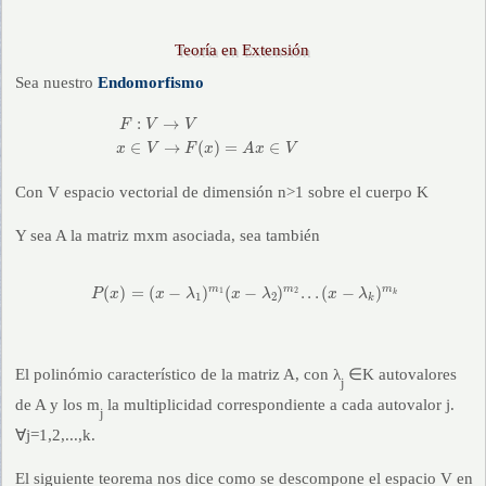
Teoría en Extensión
Sea nuestro
Endomorfismo
F
:
V
→
V
x
∈
V
→
F
(
x
)
=
A
x
∈
V
:
→
F
V
V
∈
→
(
)
=
∈
x
V
F
x
A
x
V
Con V espacio vectorial de dimensión n>1 sobre el cuerpo Κ
Y sea A la matriz mxm asociada, sea también
P
(
x
)
=
(
x
−
λ
1
)
m
1
(
x
−
λ
2
)
m
2
.
.
.
(
x
−
λ
k
)
m
k
m
m
m
(
)
=
(
−
)
(
−
)
.
.
.
(
−
)
1
2
P
x
x
λ
x
λ
x
λ
k
1
2
k
El polinómio característico de la matriz A, con λ
∈K autovalores
j
de A y los m
la multiplicidad correspondiente a cada autovalor j.
j
∀j=1,2,...,k.
El siguiente teorema nos dice como se descompone el espacio V en