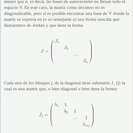
menor que n, es decir, las bases de autovectores no llenan todo el
espacio V. En este caso, la matriz como decimos no es
diagonalizable, pero sí es posible encontrar una base de V donde la
matriz se expresa en (o es semejante a) una forma sencilla que
llamaremos de Jordan y que tiene la forma
J
=
(
J
1
J
2
.
.
.
J
n
)
⎛
⎞
J
1
⎜

⎟

⎜

⎟

J
2
⎜
⎟
=
J
.
.
.
⎝
⎠
J
n
Cada uno de los bloques j, de la diagonal tiene submatriz J_{j} la
cual es una matriz que, o bien diagonal o bien tiene la forma:
J
j
=
(
λ
1
1
λ
2
1
.
.
.
1
λ
m
j
)
⎛
⎞
1
λ
1
⎜

⎟

⎜

⎟

1
λ
2
⎜
⎟
=
J
j
.
.
.
1
⎝
⎠
λ
m
j