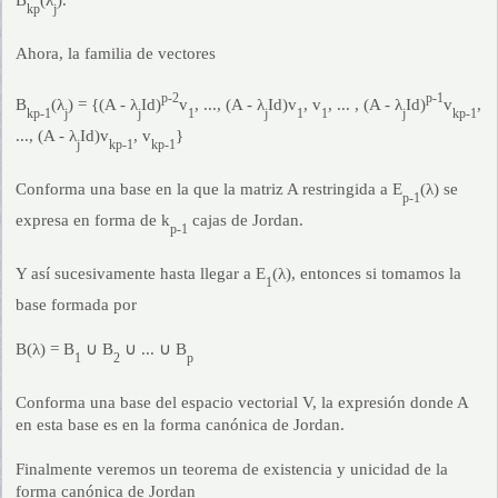
kp
j
Ahora, la familia de vectores
p-2
p-1
B
(λ
) = {(A - λ
Id)
v
, ..., (A - λ
Id)v
, v
, ... , (A - λ
Id)
v
,
kp-1
j
j
1
j
1
1
j
kp-1
..., (A - λ
Id)v
, v
}
j
kp-1
kp-1
Conforma una base en la que la matriz A restringida a E
(λ) se
p-1
expresa en forma de k
cajas de Jordan.
p-1
Y así­ sucesivamente hasta llegar a E
(λ), entonces si tomamos la
1
base formada por
B(λ) = B
∪ B
∪ ... ∪ B
1
2
p
Conforma una base del espacio vectorial V, la expresión donde A
en esta base es en la forma canónica de Jordan.
Finalmente veremos un teorema de existencia y unicidad de la
forma canónica de Jordan