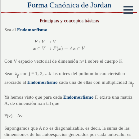
Forma Canónica de Jordan
Principios y conceptos básicos
Sea el
Endomorfismo
F
:
V
→
V
x
∈
V
→
F
(
x
)
=
A
x
∈
V
:
→
F
V
V
∈
→
(
)
=
∈
x
V
F
x
A
x
V
Con V espacio vectorial de dimensión n>1 sobre el cuerpo Κ
Sean λ
, con j = 1, 2, ...k las raices del polinomio característico
j
asociado al
Endomorfismo
cada una de ellas con multiplicidad m
.
j
Ya hemos visto que para cada
Endomorfismo
F, existe una matriz
A, de dimensión nxn tal que
F(v) = Av
Supongamos que A no es diagonalizable, es decir, la suma de las
dimensiones de los autoespacios generados por cada autovalor es