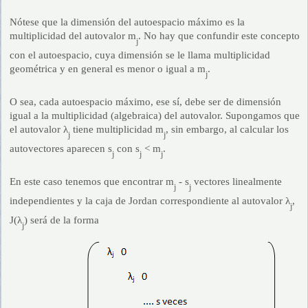
Nótese que la dimensión del autoespacio máximo es la
multiplicidad del autovalor m
. No hay que confundir este concepto
j
con el autoespacio, cuya dimensión se le llama multiplicidad
geométrica y en general es menor o igual a m
.
j
O sea, cada autoespacio máximo, ese sí, debe ser de dimensión
igual a la multiplicidad (algebraica) del autovalor. Supongamos que
el autovalor λ
tiene multiplicidad m
, sin embargo, al calcular los
j
j
autovectores aparecen s
con s
< m
.
j
j
j
En este caso tenemos que encontrar m
- s
vectores linealmente
j
j
independientes y la caja de Jordan correspondiente al autovalor λ
,
j
J(λ
) será de la forma
j