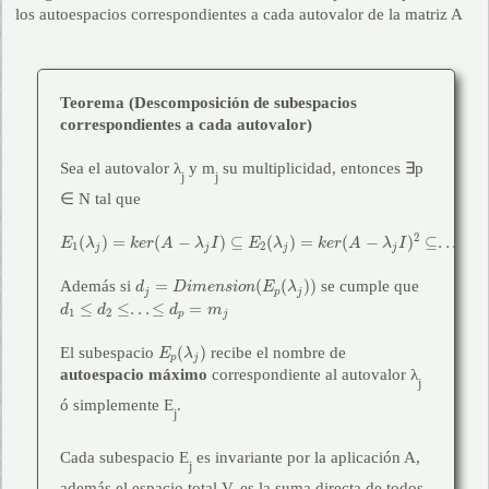
los autoespacios correspondientes a cada autovalor de la matriz A
Teorema (Descomposición de subespacios
correspondientes a cada autovalor)
Sea el autovalor λ
y m
su multiplicidad, entonces ∃p
j
j
∈ N tal que
E
1
(
λ
j
)
=
k
e
r
(
A
−
λ
j
I
)
⊆
E
2
(
λ
j
)
=
k
e
r
(
A
−
λ
j
I
)
2
⊆
.
.
.
⊆
E
p
(
λ
p
)
=
k
e
r
(
A
−
λ
j
I
2
(
)
=
(
−
)
⊆
(
)
=
(
−
)
⊆
.
.
.
⊆
E
λ
k
e
r
A
λ
I
E
λ
k
e
r
A
λ
I
E
1
2
j
j
j
j
d
j
=
D
i
m
e
n
s
i
o
n
(
E
p
(
λ
j
)
)
=
(
(
)
)
Además si
se cumple que
d
D
i
m
e
n
s
i
o
n
E
λ
j
p
j
d
1
≤
d
2
≤
.
.
.
≤
d
p
=
m
j
≤
≤
.
.
.
≤
=
d
d
d
m
1
2
p
j
E
p
(
λ
j
)
(
)
El subespacio
recibe el nombre de
E
λ
p
j
autoespacio máximo
correspondiente al autovalor λ
j
ó simplemente E
.
j
Cada subespacio E
es invariante por la aplicación A,
j
además el espacio total V, es la suma directa de todos