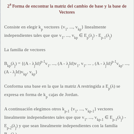
a
2
Forma de encontrar la matriz del cambio de base y la base de
Vectores
Consiste en elegir k
vectores {v
, ..., v
} linealmente
p
1
kp
independientes tales que que v
, ..., v
∈ E
(λ
) - E
(λ
)
1
kp
p
j
p-1
j
La familia de vectores
p-1
p-1
B
(λ
) = {(A - λ
Id)
v
, ..., (A - λ
Id)v
, v
, ... , (A - λ
Id)
v
, ...,
kp
j
j
1
j
1
1
j
kp
(A - λ
Id)v
, v
}
j
kp
kp
Conforma una base en la que la matriz A restringida a E
(λ) se
p
expresa en forma de k
cajas de Jordan.
p
A continuación elegimos otros k
{v
, ..., v
} vectores
p-1
1
kp-1
linealmente independientes tales que que v
, ..., v
∈ E
(λ
) -
1
kp-1
p-1
j
E
(λ
) y que sean linealmente independientes con la familia
p-2
j
B
(λ
).